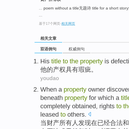
... poem without a title无题诗 title for a sho
...
基于17个网页
-
相关网页
相关文章
双语例句
权威例句
His
title
to
the
property
is defect
他
的
产权
具有
瑕疵。
youdao
When
a
property
owner
discover
beneath
property
for
which
a
titl
completely
obtained
,
rights
to
th
leased
to
others
.
当
财产
所有人
发现
在
已经
合法
和