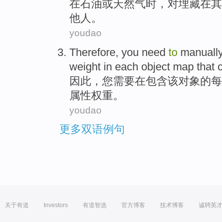
在
石油
或
天然气
时，
对
埋藏在
其
他人。
youdao
Therefore
,
you
need
to
manuall
weight
in
each
object
map
that 
因此
，
您
需要
在
包含
该
对象
的
每
属性
权重
。
youdao
更多双语例句
关于有道
Investors
有道智选
官方博客
技术博客
诚聘英