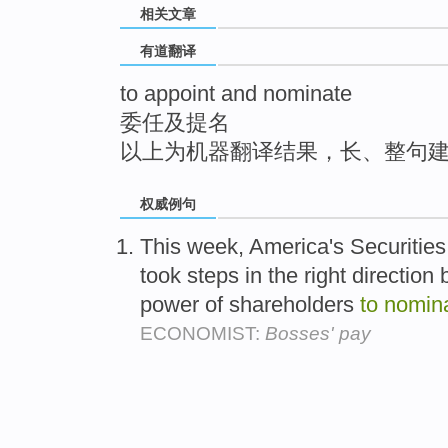
相关文章
top
有道翻译
to appoint and nominate
委任及提名
以上为机器翻译结果，长、整句
权威例句
This week, America's Securitie
took steps in the right direction
power of shareholders
to
nomin
ECONOMIST:
Bosses' pay