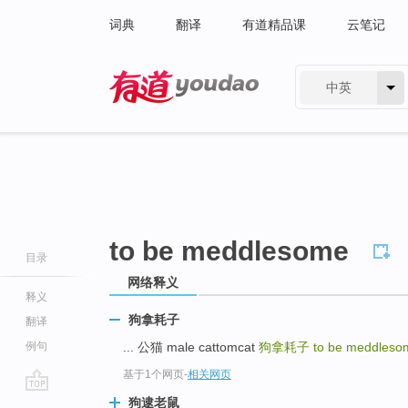
词典
翻译
有道精品课
云笔记
中英
有道 - 网易旗下搜索
to be meddlesome
目录
网络释义
释义
狗拿耗子
翻译
例句
... 公猫 male cattomcat
狗拿耗子
to be meddleso
基于1个网页
-
相关网页
go
狗逮老鼠