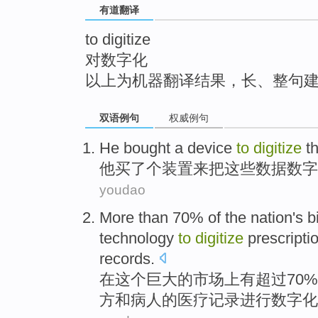
有道翻译
top
to digitize
对数字化
以上为机器翻译结果，长、整句
双语例句
权威例句
He
bought
a
device
to
digitize
t
他
买
了个
装置
来
把这些数据
数字
youdao
More than
70%
of
the
nation's
b
technology
to
digitize
prescripti
records
.
在
这个
巨大
的
市场上
有
超过
70%
方
和
病人
的
医疗
记录
进行
数字化