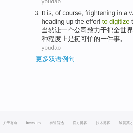
youdao
It
is
,
of course
,
frightening
in
a
w
heading up the effort
to
digitize
当然
让
一
个
公司
致力于
把
全世界
种
程度
上
是
挺
可怕
的一件事。
youdao
更多双语例句
关于有道
Investors
有道智选
官方博客
技术博客
诚聘英