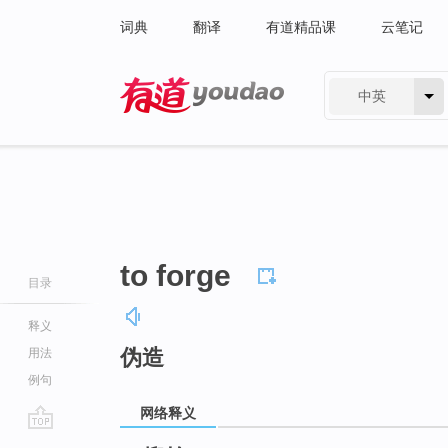
词典
翻译
有道精品课
云笔记
中英
有道 - 网易旗下搜索
to forge
目录
释义
伪造
用法
例句
网络释义
go