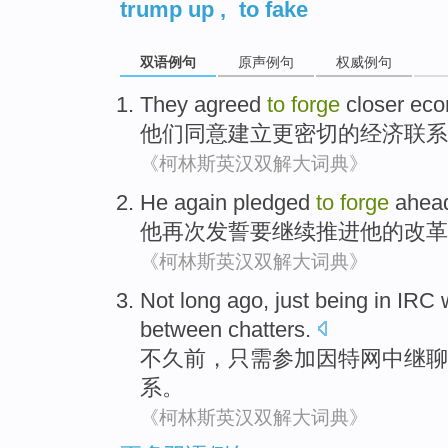
trump up
,
to fake
双语例句
原声例句
权威例句
They
agreed
to
forge
closer
eco
他们
同意
建立
更密切
的
经济
联系
《柯林斯英汉双解大词典》
He
again
pledged
to
forge
ahead
他
再次
发誓
要
继续
推进
他
的
改革
《柯林斯英汉双解大词典》
Not long ago
,
just
being
in
IRC 
between
chatters
.
不久前
，
只需
参加因特网中继聊
系
。
《柯林斯英汉双解大词典》