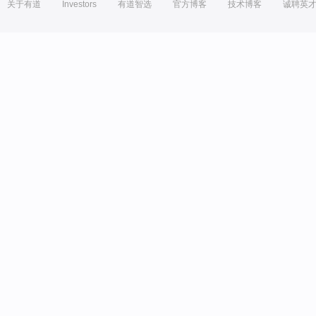
关于有道
Investors
有道智选
官方博客
技术博客
诚聘英