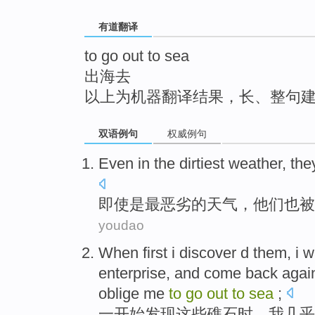
top
有道翻译
to go out to sea
出海去
以上为机器翻译结果，长、整句
双语例句
权威例句
Even in
the dirtiest
weather
,
the
即使
是
最
恶劣的
天气
，
他们
也
被
youdao
When first
i
discover
d
them
,
i
w
enterprise, and
come
back agai
oblige
me
to
go
out
to
sea
;
一
开始
发现
这些
礁石时，
我
几乎