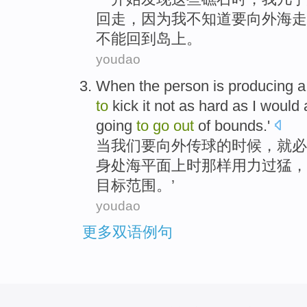
回
走
，因为我
不
知道
要向外海走
不能回到岛上。
youdao
When
the person is producing 
to
kick
it
not
as
hard
as
I
would
going
to
go
out
of
bounds
.'
当
我们要
向
外
传球
的
时候，
就
必
身处
海平面
上时
那样
用力过猛
，
目标范围。’
youdao
更多双语例句