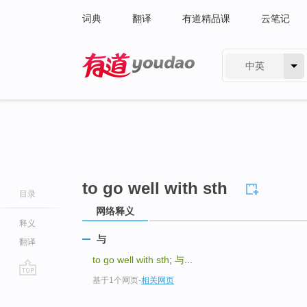
词典
翻译
有道精品课
云笔记
中英
有道 - 网易旗下搜索
to go well with sth
目录
网络释义
释义
与
翻译
to go well with sth
;
与
...
基于1个网页
-
相关网页
go
top