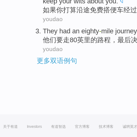
keep your
wits
about you.
如果
你
打算
沿途免费
搭便车
经过
youdao
They
had an eighty
-
mile
journey
他们
要走80
英里
的
路程
，最后
youdao
更多双语例句
关于有道
Investors
有道智选
官方博客
技术博客
诚聘英