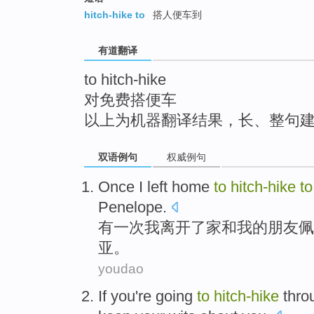
top
hitch-hike to
搭人便车到
有道翻译
to hitch-hike
对免费搭便车
以上为机器翻译结果，长、整句
双语例句
权威例句
Once
I
left
home
to
hitch-hike
to
Penelope
.
有一次
我
离开了
家
和
我
的
朋友
佩
亚
。
youdao
If
you
're going
to
hitch-hike
thro