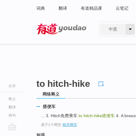
词典
翻译
有道精品课
云笔记
中英
有道 - 网易旗下搜索
to hitch-hike
目录
网络释义
释义
搭便车
翻译
例句
... 3. Hitch免费乘车
to hitch-hike
搭便车
4. A bree
基于1个网页
-
相关网页
go
短语