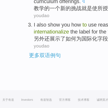
curriculum
offerings.
教学
的
一个
新的
挑战
就是
使
所授
youdao
I also
show you
how
to
use
rea
internationalize
the
label
for the
另外
还
展示
了
如何
为
国际化
字段
youdao
更多双语例句
关于有道
Investors
有道智选
官方博客
技术博客
诚聘英