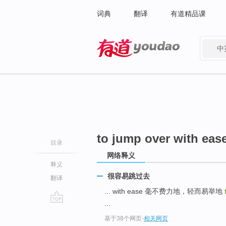
词典
翻译
有道精品课
中
有道 - 网易旗下搜索
to jump over with eas
目录
网络释义
释义
很容易跳过去
翻译
... with ease 毫不费力地，轻而易举地
...
go
基于38个网页
-
相关网页
top