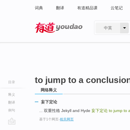
词典
翻译
有道精品课
云笔记
中英
有道 - 网易旗下搜索
to jump to a conclusio
目录
网络释义
释义
妄下定论
翻译
例句
... 双重性格 Jekyll and Hyde
妄下定论
to jump to 
基于1个网页
-
相关网页
go