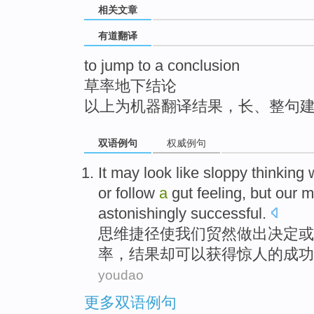
相关文章
top
有道翻译
to jump to a conclusion
草率地下结论
以上为机器翻译结果，长、整句
双语例句
权威例句
It
may
look like
sloppy
thinking
or
follow
a
gut feeling
,
but
our
m
astonishingly
successful
.
思维
捷径
使
我们
贸然
做出
决定
或
率
，结果
却
可以
获得
惊人
的
成功
youdao
更多双语例句