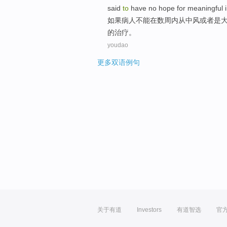
said
to
have no hope
for
meaningful
i
如果
病人
不能
在
数
周内
从
中风
或者
是
的治疗。
youdao
更多双语例句
关于有道
Investors
有道智选
官