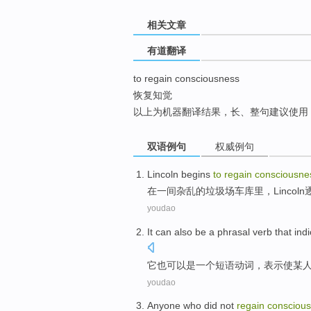
top
相关文章
有道翻译
to regain consciousness
恢复知觉
以上为机器翻译结果，长、整句建议使用
双语例句
权威例句
Lincoln
begins
to
regain
consciousne
在
一
间
杂乱
的
垃圾场
车库里，
Lincoln
youdao
It
can
also
be
a
phrasal
verb
that
ind
它
也
可以
是
一个
短语
动词
，
表示
使
某
youdao
Anyone
who
did not
regain
consciou