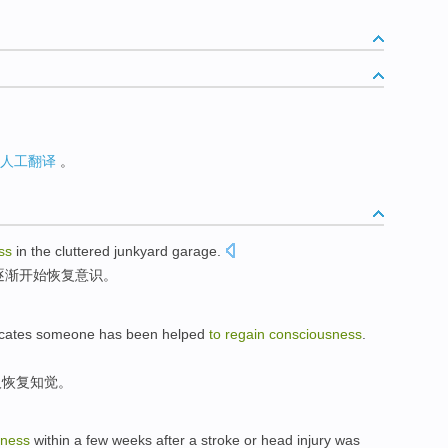
人工翻译
。
ss
in
the
cluttered
junkyard
garage
.
逐渐
开始
恢复
意识
。
icates
someone has been
helped
to
regain
consciousness
.
人恢复
知觉
。
sness
within a
few
weeks
after
a stroke
or
head
injury
was