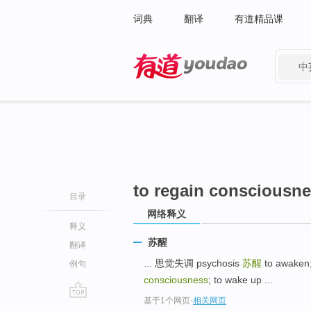
词典
翻译
有道精品课
中
有道 - 网易旗下搜索
to regain consciousn
目录
网络释义
释义
苏醒
翻译
... 思觉失调 psychosis
苏醒
to awaken;
例句
consciousness
; to wake up ...
基于1个网页
-
相关网页
go