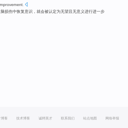
mprovement.
大脑
损伤
中
恢复
意识
，就会被认定
为无望
且无意义
进行进一步
方博客
技术博客
诚聘英才
联系我们
站点地图
网络举报