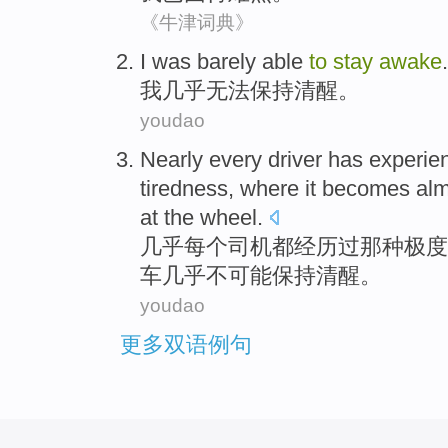
《牛津词典》
I
was barely
able
to
stay
awake
.
我
几乎
无法
保持
清醒
。
youdao
Nearly
every
driver
has
experie
tiredness
,
where
it becomes
alm
at
the wheel
.
几乎
每个
司机
都
经历过
那种
极度
车
几乎
不可能
保持
清醒
。
youdao
更多双语例句