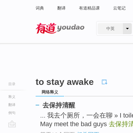
词典
翻译
有道精品课
云笔记
中英
有道 - 网易旗下搜索
to stay awake
目录
网络释义
释义
去保持清醒
翻译
例句
... 我去个厕所，一会在聊 » I toil
May meet the bad guys
去保持
go