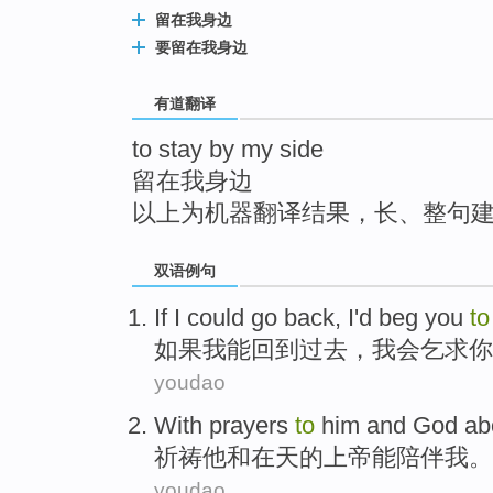
top
留在我身边
要留在我身边
有道翻译
to stay by my side
留在我身边
以上为机器翻译结果，长、整句
双语例句
If
I
could
go back
,
I
'd
beg
you
t
如果
我
能
回到
过去，
我会
乞求
你
youdao
With
prayers
to
him
and
God
ab
祈祷
他
和
在
天
的上帝
能
陪伴
我
。
youdao