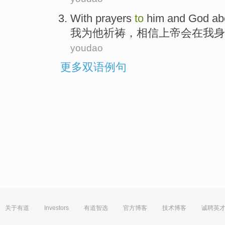
With
prayers
to
him
and
God
ab
我
为
他
祈祷，相信
上帝
会
在
我
身
youdao
更多双语例句
关于有道
Investors
有道智选
官方博客
技术博客
诚聘英