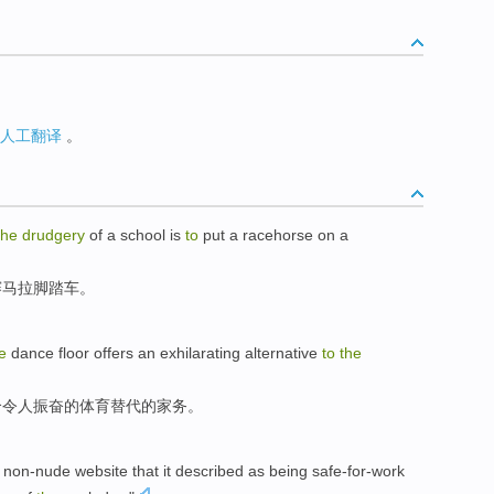
人工翻译
。
the
drudgery
of a
school
is
to
put a racehorse
on
a
赛马拉
脚踏车
。
e
dance floor
offers
an
exhilarating
alternative
to
the
个
令人振奋
的
体育
替代
的
家务
。
,
non-nude
website
that it described as being
safe-for-work