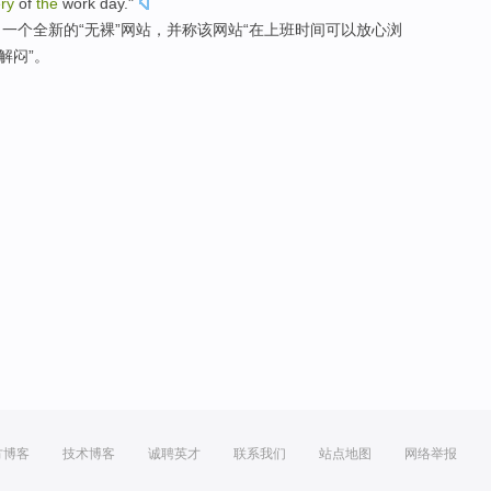
ry
of
the
work day
."
了
一个
全新
的“
无
裸”
网站
，
并称
该网站“
在
上班
时间可以放心浏
解闷
”。
方博客
技术博客
诚聘英才
联系我们
站点地图
网络举报