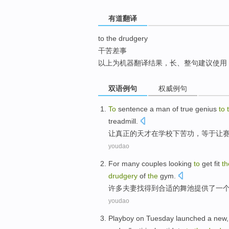
top
有道翻译
to the drudgery
干苦差事
以上为机器翻译结果，长、整句建议使用
双语例句
权威例句
To
sentence a man
of
true
genius
to
treadmill
.
让
真正
的
天才
在
学校
下苦功
，等于让
youdao
For many
couples
looking
to
get
fit
th
drudgery
of
the
gym
.
许多
夫妻
找
得到
合适
的
舞池
提供了
一
youdao
Playboy
on
Tuesday
launched
a
new