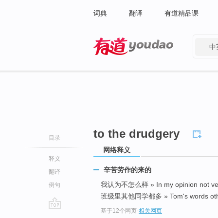
词典
翻译
有道精品课
中
有道 - 网易旗下搜索
to the drudgery
目录
网络释义
释义
辛苦劳作的来的
翻译
我认为不怎么样 » In my opinion not ve
例句
班级里其他同学都多 » Tom's words other th
基于12个网页
-
相关网页
go