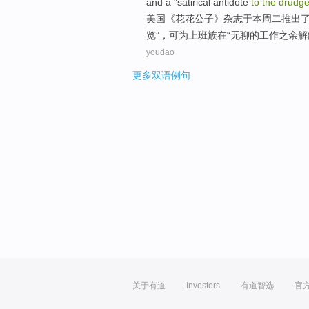
and
a "satirical
antidote
to
the
drudge
美国《
花花公子
》杂志
于
本周二
推出
览”，可为上班族在“无聊的工作之余
解
youdao
更多双语例句
关于有道
Investors
有道智选
官