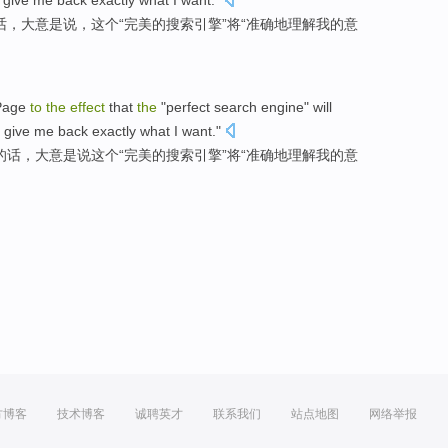
give me back exactly what I
want
."
话，
大意
是说，
这个
“
完美的
搜索
引擎
”
将
“
准确
地
理解
我
的
意
Page
to
the
effect
that
the
"
perfect
search
engine
"
will
give
me back
exactly
what
I
want
."
的话，
大意
是说
这个
“
完美的
搜索
引擎
”
将
“
准确
地
理解
我
的
意
方博客
技术博客
诚聘英才
联系我们
站点地图
网络举报