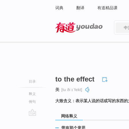
词典
翻译
有道精品课
中
有道 - 网易旗下搜索
to the effect
目录
美
[tu ði ɪˈfekt]
释义
大致含义：表示某人说的话或写的东西的
例句
网络释义
go
top
带有那个意思