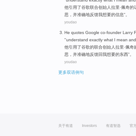
"
understand
exactly
what
I
mean
and
他
引用
了
谷歌
联合创始人
拉里·
佩奇
的
思
，
并
准确地反馈我
想要
的信息”。
youdao
He
quotes
Google
co-founder
Larry 
''
understand
exactly
what
I
mean
and
他
引用了
谷歌
的
联合创始人
拉里·
佩奇
思
，
并
准确地反馈
回
我
想要
的
东西
”。
youdao
更多双语例句
关于有道
Investors
有道智选
官