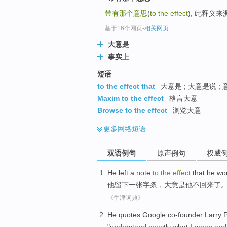
带有那个意思
(
to the effect
), 此释义
基于16个网页
-
相关网页
大意是
事实上
短语
to the effect that
大意是 ; 大意是说 ;
Maxim to the effect
格言大意
Browse to the effect
浏览大意
更多
网络短语
双语例句
原声例句
权威
He
left
a note
to
the
effect
that
he
wou
他
留下
一张
字条，
大意
是
他
不
回来了
《牛津词典》
He
quotes
Google
co-founder
Larry 