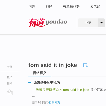
词典
翻译
有道精品课
云笔记
中英
有道 - 网易旗下搜索
tom said it in joke
目录
网络释义
释义
汤姆是开玩笑说的
翻译
...
汤姆是开玩笑说的
tom said it in joke
是个好地方 it'
...
go
基于1个网页
-
相关网页
top