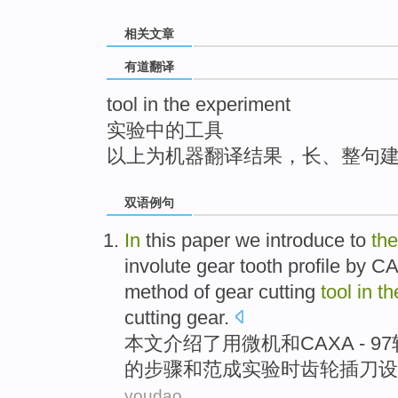
top
相关文章
有道翻译
tool in the experiment
实验中的工具
以上为机器翻译结果，长、整句
双语例句
In
this paper
we introduce to
the
involute gear tooth profile
by
CA
method
of
gear
cutting
tool
in
t
cutting
gear
.
本文
介绍
了
用
微机
和
CAXA
-
97
的
步骤
和
范成实验时齿轮插
刀
设
youdao