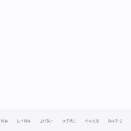
方博客
技术博客
诚聘英才
联系我们
站点地图
网络举报