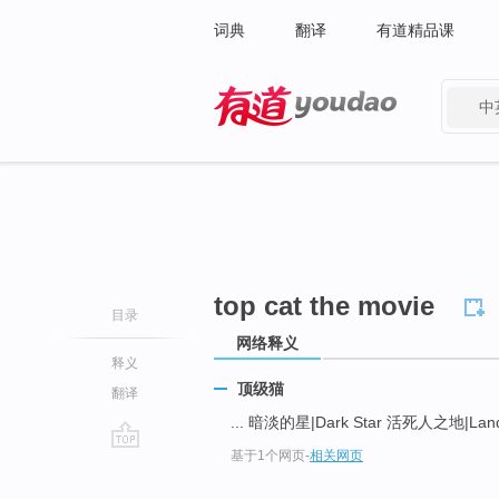
词典
翻译
有道精品课
中
有道 - 网易旗下搜索
top cat the movie
目录
网络释义
释义
顶级猫
翻译
... 暗淡的星|Dark Star 活死人之地|Land
基于1个网页
-
相关网页
go
top