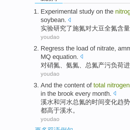
Experimental
study
on the
nitro
soybean
.
实验
研究
了
施
氮
对
大豆
全
氮
含量
youdao
Regress
the
load
of
nitrate
,
amm
MQ
equation
.
对
硝氮
、
氨氮
、
总
氮
产
污
负荷
进
youdao
And
the
content
of
total
nitrogen
in the
brook
every month.
溪水
和
河水
总
氮
的
时间变化趋势
都
高于
溪水。
youdao