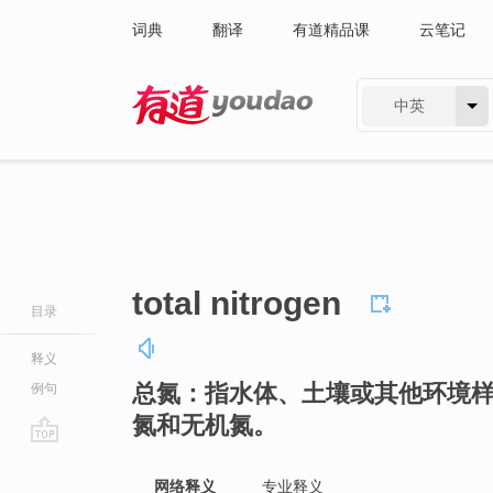
词典
翻译
有道精品课
云笔记
中英
有道 - 网易旗下搜索
total nitrogen
目录
释义
总氮：指水体、土壤或其他环境
例句
氮和无机氮。
go
top
网络释义
专业释义