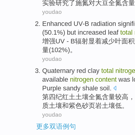
实验
研究
了
施
氮
对
大豆
全
氮
含量
youdao
Enhanced
UV-B
radiation
signif
(50.1%)
but
increased
leaf
total
增强
UV - B
辐射
显着
减少
叶
面积
量
(102%)。
youdao
Quaternary
red clay
total
nitrog
available
nitrogen
content
was
Purple
sandy
shale
soil
.
第四纪
红土
土壤
全
氮
含量
较高
，
质
土壤
和
紫色
砂
页岩
土壤
低
。
youdao
更多双语例句