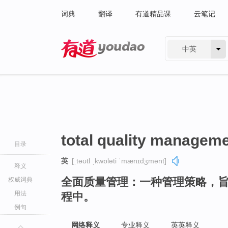
词典
翻译
有道精品课
云笔记
中英
有道 - 网易旗下搜索
total quality managem
目录
英
[ˌtəʊtl ˌkwɒləti ˈmænɪdʒmənt]
释义
全面质量管理：一种管理策略，
权威词典
用法
程中。
例句
网络释义
专业释义
英英释义