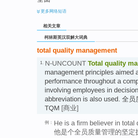
更多
网络短语
相关文章
柯林斯英汉双解大词典
total quality management
N-UNCOUNT
Total quality 
1.
management principles aimed a
performance throughout a comp
involving employees in decisio
abbreviation is also use
TQM
[商业]
He is a firm believer in tota
例：
他是个全员质量管理的坚定