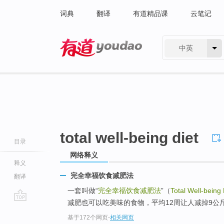
词典
翻译
有道精品课
云笔记
中英
有道 - 网易旗下搜索
total well-being diet
目录
网络释义
释义
完全幸福饮食减肥法
翻译
一套叫做“
完全幸福饮食减肥法
”（
Total Well-being 
减肥也可以吃美味的食物，平均12周让人减掉9公
go
基于172个网页
-
相关网页
top