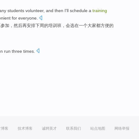
any
students
volunteer
,
and then
I'll
schedule
a
training
nient for
everyone
.
愿参加
，
然后
再
安排
下周
的
培训班
，会选
在
一个
大家都
方便
的
en
run
three
times
.
方博客
技术博客
诚聘英才
联系我们
站点地图
网络举报