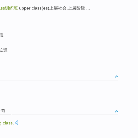
ass
训练班
upper class(es)上层社会,上层阶级 ...
班
单位班
例句
ng
class
.