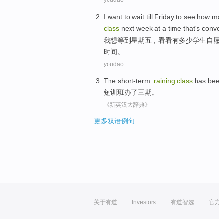
youdao
I
want to
wait till
Friday
to see
how m
class
next week
at
a
time
that
's
conve
我
想
等到
星期五
，
看看
有
多少
学生
自
时间
。
youdao
The
short-term
training
class
has be
短训班
办
了
三
期
。
《新英汉大辞典》
更多双语例句
关于有道
Investors
有道智选
官