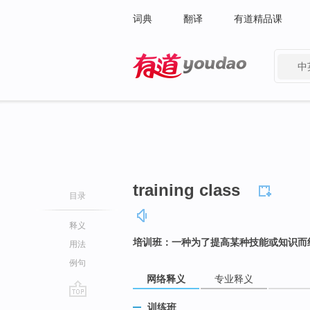
词典
翻译
有道精品课
中
有道 - 网易旗下搜索
training class
目录
释义
培训班：一种为了提高某种技能或知识而
用法
例句
网络释义
专业释义
go
训练班