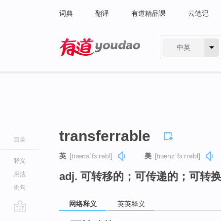
词典
翻译
有道精品课
云笔记
中英
有道 - 网易旗下搜索
transferrable
目录
英
[trænsˈfɜːrəbl]
美
[trænzˈfɜːrrəbl]
释义
adj. 可转移的；可传递的；可转
用法
例句
网络释义
英英释义
go