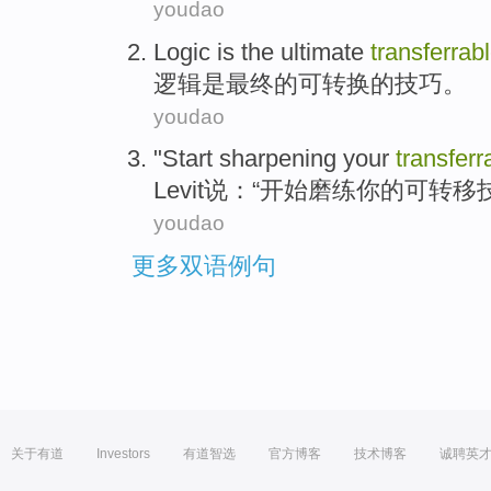
youdao
Logic
is
the ultimate
transferrab
逻辑
是
最终
的
可转换的
技巧
。
youdao
"
Start
sharpening
your
transferr
Levit
说
：“
开始
磨练
你
的可转移
youdao
更多双语例句
关于有道
Investors
有道智选
官方博客
技术博客
诚聘英