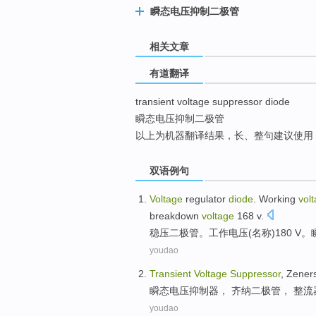
瞬态电压抑制二极管
top
相关文章
有道翻译
transient voltage suppressor diode
瞬态电压抑制二极管
以上为机器翻译结果，长、整句建议使用
双语例句
Voltage
regulator
diode
.
Working
vol
breakdown
voltage
168
v
.
稳压
二极管
。
工作
电压
(
名称
)180 V。
youdao
Transient
Voltage
Suppressor
,
Zener
瞬态
电压
抑制器
，
齐纳
二极管
，
整流
youdao