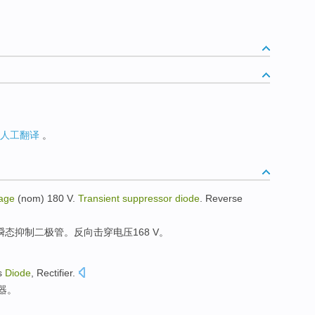
人工翻译
。
tage
(
nom
) 180 V.
Transient
suppressor
diode
.
Reverse
瞬态
抑制
二极管。
反向
击穿
电压168
V
。
s
Diode
,
Rectifier
.
器
。