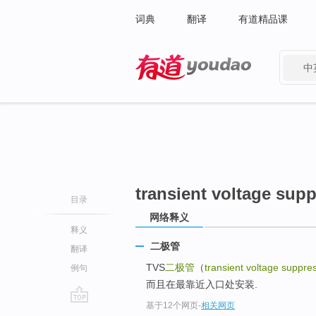
词典
翻译
有道精品课
中
有道 - 网易旗下搜索
transient voltage sup
目录
网络释义
释义
二极管
翻译
TVS
二极管
（
transient voltage suppre
例句
而且在最靠近入口处安装.
基于12个网页
-
相关网页
go