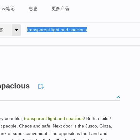
云笔记
惠惠
更多产品
英
 spacious
ry beautiful,
transparent light and spacious
! Both a toilet!
nt people. Chaos and safe. Next door is the Jusco, Ginza,
Bank of super-convenient. The opposite is the Land and