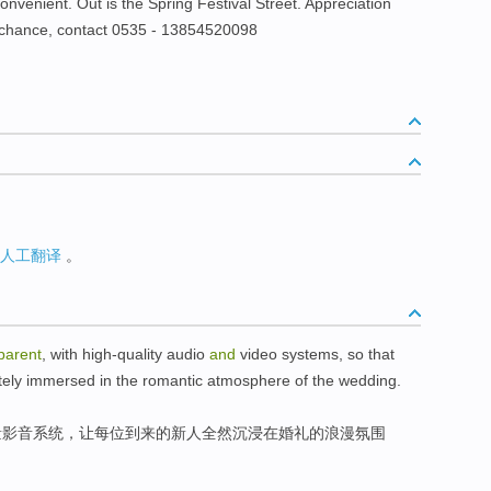
onvenient. Out is the Spring Festival Street. Appreciation
e chance, contact 0535 - 13854520098
人工翻译
。
parent
,
with high-quality
audio
and
video
systems
,
so that
ely
immersed
in
the
romantic
atmosphere
of
the wedding.
量
影音
系统
，
让
每位
到来
的
新人
全然
沉浸
在
婚礼
的
浪漫
氛围