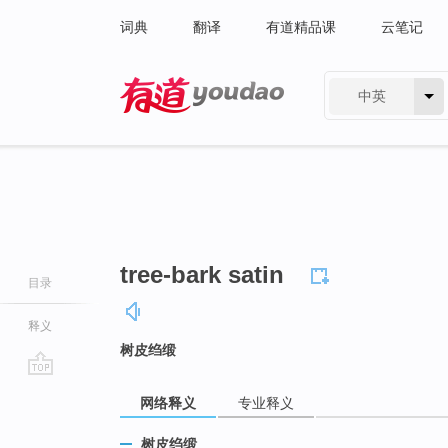
词典
翻译
有道精品课
云笔记
中英
有道 - 网易旗下搜索
tree-bark satin
目录
释义
树皮绉缎
go
网络释义
专业释义
top
树皮绉缎