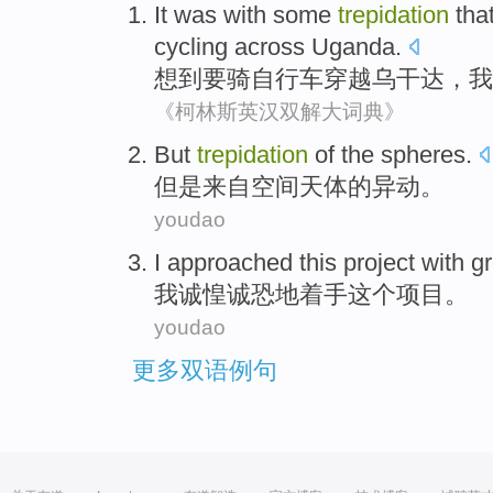
It was with some
trepidation
tha
cycling
across
Uganda
.
想到要
骑自行车
穿越
乌干达
，
我
《柯林斯英汉双解大词典》
But
trepidation
of the
spheres.
但是
来自空间
天体
的
异动。
youdao
I
approached
this
project
with g
我
诚惶诚恐地着手
这个
项目
。
youdao
更多双语例句