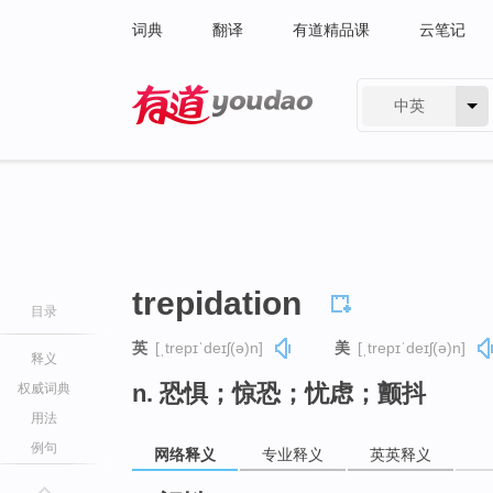
词典
翻译
有道精品课
云笔记
中英
有道 - 网易旗下搜索
trepidation
目录
英
[ˌtrepɪˈdeɪʃ(ə)n]
美
[ˌtrepɪˈdeɪʃ(ə)n]
释义
n. 恐惧；惊恐；忧虑；颤抖
权威词典
用法
例句
网络释义
专业释义
英英释义