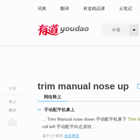
词典
翻译
有道精品课
云笔记
中英
有道 - 网易旗下搜索
trim manual nose up
目录
网络释义
释义
手动配平机鼻上
翻译
... Trim Manual nose down 手动配平机鼻下
Trim 
roll left 手动配平向左滚转 ...
go
基于1个网页
-
相关网页
top