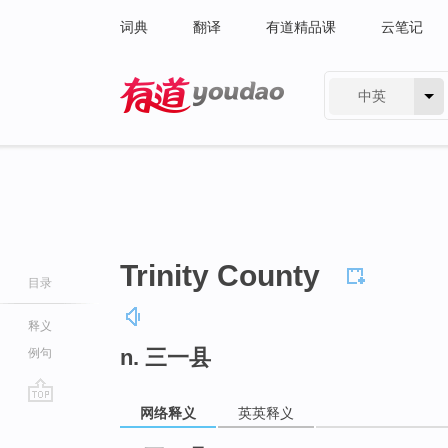
词典
翻译
有道精品课
云笔记
中英
有道 - 网易旗下搜索
Trinity County
目录
释义
n. 三一县
例句
网络释义
英英释义
go
top