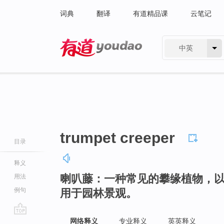
词典
翻译
有道精品课
云笔记
中英
有道 - 网易旗下搜索
trumpet creeper
目录
释义
喇叭藤：一种常见的攀缘植物，
用法
例句
用于园林景观。
go
网络释义
专业释义
英英释义