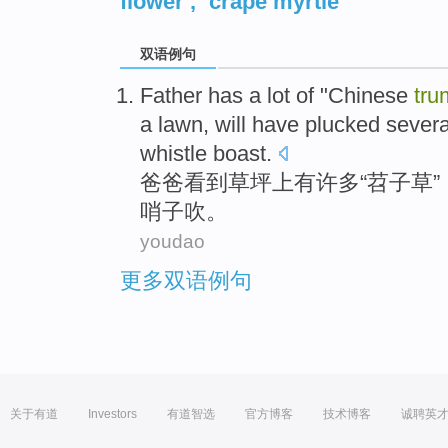
flower
,
crape myrtle
双语例句
Father
has a
lot
of "
Chinese
tru
a
lawn
,
will have
plucked
severa
whistle
boast.
爸爸
看到
草坪上
有
许多
“
苕子
草
”
哨子
吹。
youdao
更多双语例句
关于有道
Investors
有道智选
官方博客
技术博客
诚聘英