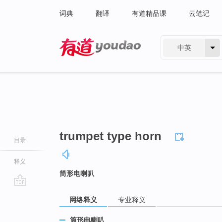
词典
翻译
有道精品课
云笔记
中英
有道 - 网易旗下搜索
trumpet type horn
目录
释义
筒形电喇叭
go
网络释义
专业释义
top
筒形电喇叭