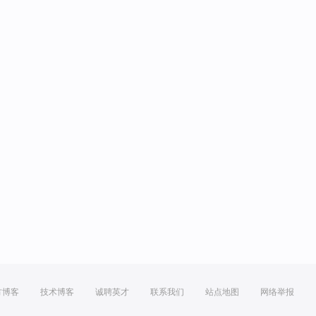
方博客
技术博客
诚聘英才
联系我们
站点地图
网络举报