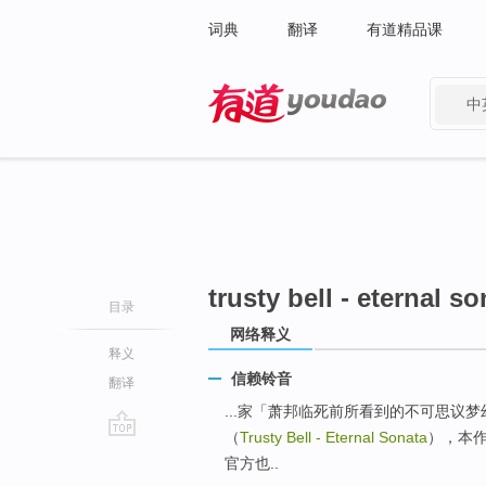
词典
翻译
有道精品课
中
有道 - 网易旗下搜索
trusty bell - eternal s
目录
网络释义
释义
信赖铃音
翻译
...家「萧邦临死前所看到的不可思议
（
Trusty Bell - Eternal Sonata
），本作
go
官方也..
top