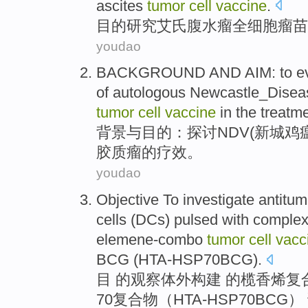
ascites
tumor
cell
vaccine
.
目的
研究
艾氏
腹水
瘤
全
细胞
瘤苗
youdao
BACKGROUND
AND
AIM
:
to e
of
autologous Newcastle_Diseas
tumor
cell
vaccine
in the
treatm
背景
与
目的
：
探讨
NDV(
新城鸡
胶质瘤的疗效。
youdao
Objective
To investigate
antitum
cells
(DCs) pulsed with
comple
elemene-combo
tumor
cell
vacc
BCG
(
HTA-HSP70BCG
).
目 的
观察
体外构建
的
榄香烯
复
70复合物（HTA-
HSP70BCG
）