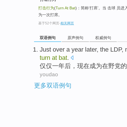
打击行为
(
Turn At Bat
)：简称‘打席’。当 击球 
为一次打席。
基于52个网页
-
相关网页
双语例句
原声例句
权威例句
Just over
a year
later,
the
LDP
,
turn
at
bat
.
仅仅
一
年后，
现在
成为
在野党
的
youdao
更多双语例句