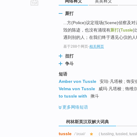
网络释义
英英释义
go
厮打
top
...方(Police)议定现场(Scene)侦
毁的陈迹，也没有涌现有
厮打
(
Tussle
)
遇到别的人；在我们终于遇见心仪的人
基于288个网页
-
相关网页
扭打
争斗
短语
Amber von Tussle
安珀·凡塔梭 ; 饰安
Velma von Tussle
威玛·凡塔梭 ; 饰维尔
to tussle with
揪斗
更多
网络短语
柯林斯英汉双解大词典
tussle
/ˈtʌsəl/
( tussling, tussled, tuss