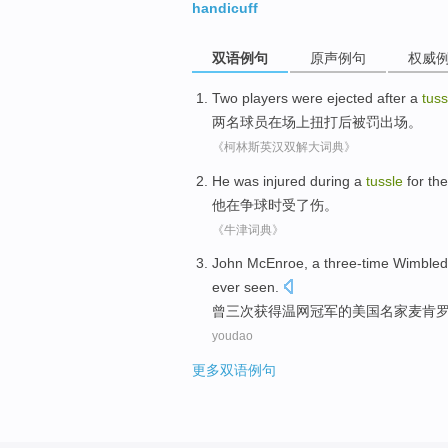
handicuff
双语例句
原声例句
权威
Two
players
were ejected
after a
tuss
两
名球员
在场上扭打后
被
罚出场。
《柯林斯英汉双解大词典》
He
was injured
during
a
tussle
for
the
他
在
争
球时受了
伤
。
《牛津词典》
John
McEnroe
,
a
three-time
Wimble
ever seen
.
曾三次获得
温网
冠军
的美国名家
麦肯
youdao
更多双语例句