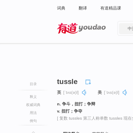
词典
翻译
有道精品课
中
有道 - 网易旗下搜索
tussle
目录
英
[ˈtʌs(ə)l]
美
[ˈtʌs(ə)l]
释义
n. 争斗，扭打；争辩
权威词典
v. 扭打；争夺
用法
[ 复数 tussles 第三人称单数 tussles 现在分词
例句