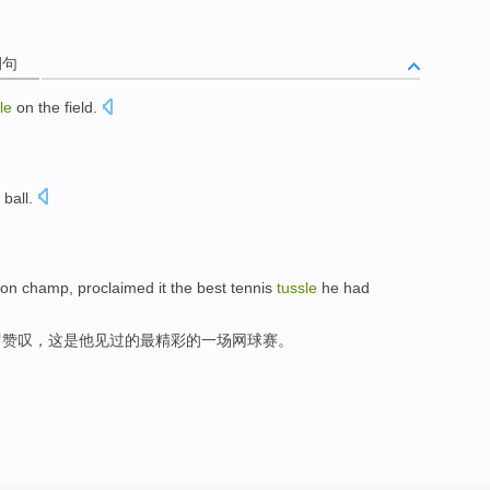
例句
le
on
the field
.
 ball
.
don
champ
, proclaimed
it
the best
tennis
tussle
he
had
罗
赞叹，
这是
他
见过的
最
精彩
的一
场
网球赛
。