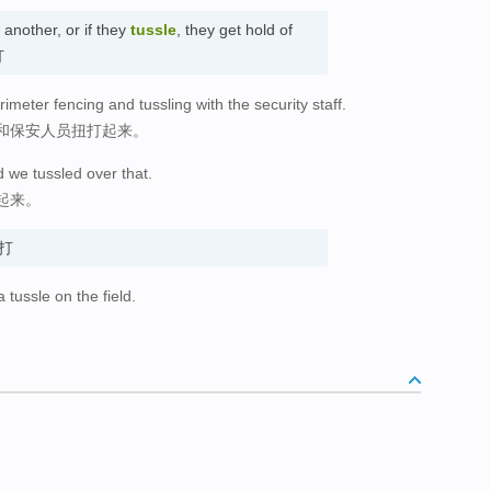
another, or if they
tussle
, they get hold of
打
meter fencing and tussling with the security staff.
和保安人员扭打起来。
we tussled over that.
起来。
扭打
 tussle on the field.
。