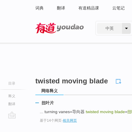
词典
翻译
有道精品课
云笔记
中英
有道 - 网易旗下搜索
twisted moving blade
目录
网络释义
释义
扭叶片
翻译
... turning vanes=导向器
twisted moving blade
=
扭
基于14个网页
-
相关网页
go
top