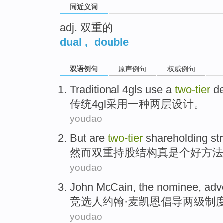
同近义词
adj. 双重的
dual
,
double
双语例句
原声例句
权威例句
Traditional
4
gls
use
a
two-tier
d
传统
4
gl
采用
一种
两层
设计
。
youdao
But
are
two-tier
shareholding
st
然而
双重
持股
结构
真是
个
好
方法
youdao
John
McCain
, the
nominee
,
adv
竞选人
约翰·
麦凯恩
倡导
两
级
制
youdao