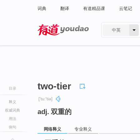
词典
翻译
有道精品课
云笔记
中英
有道 - 网易旗下搜索
two-tier
目录
['tu:'tiə]
释义
adj. 双重的
权威词典
用法
例句
网络释义
专业释义