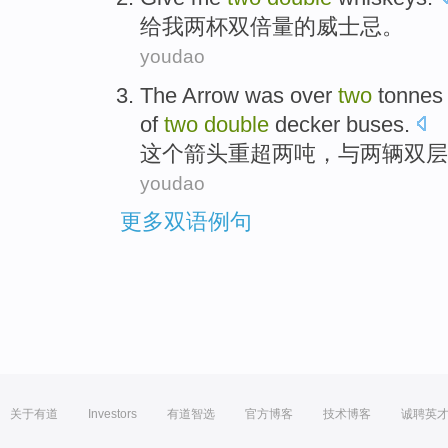
给
我
两
杯
双倍
量的威士忌。
youdao
The
Arrow
was over
two
tonnes
of
two
double
decker
buses.
这个
箭头
重
超
两
吨
，
与
两辆
双层
youdao
更多双语例句
关于有道
Investors
有道智选
官方博客
技术博客
诚聘英