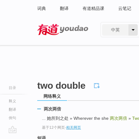
词典
翻译
有道精品课
云笔记
中英
有道 - 网易旗下搜索
two double
目录
网络释义
释义
两次两倍
翻译
例句
... 她所到之处 » Wherever the she
两次两倍
»
Two
基于12个网页
-
相关网页
go
短语