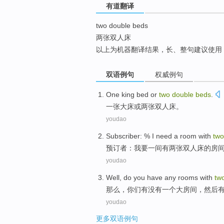
有道翻译
top
two double beds
两张双人床
以上为机器翻译结果，长、整句建议使用
双语例句
权威例句
One king
bed
or
two
double
beds
.
一张大床
或
两
张双人床
。
youdao
Subscriber
: %
I
need
a
room
with
two
预订者
：
我
要
一
间
有
两
张
双人床
的
房
youdao
Well
,
do you
have any
rooms
with
tw
那么
，
你们
有没有
一个
大房间
，然后
youdao
更多双语例句