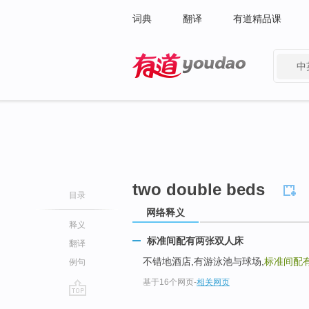
词典
翻译
有道精品课
中
有道 - 网易旗下搜索
two double beds
目录
网络释义
释义
标准间配有两张双人床
翻译
不错地酒店,有游泳池与球场,
标准间配
例句
基于16个网页
-
相关网页
go