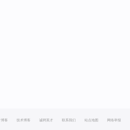
方博客
技术博客
诚聘英才
联系我们
站点地图
网络举报