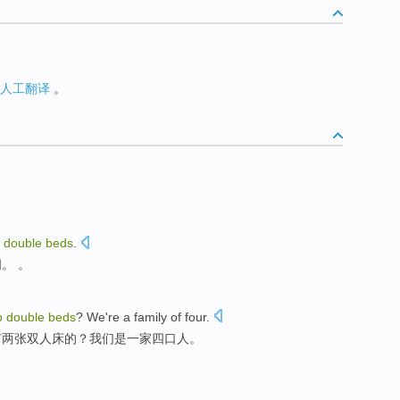
人工翻译
。
double
beds
.
间
。 。
o
double
beds
?
We
're
a family
of
four
.
有
两
张
双人床
的？
我们
是
一家
四口
人。