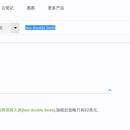
云笔记
惠惠
更多产品
英
有两张双人床
(
two double beds
),加税后壹晚只有62美元.