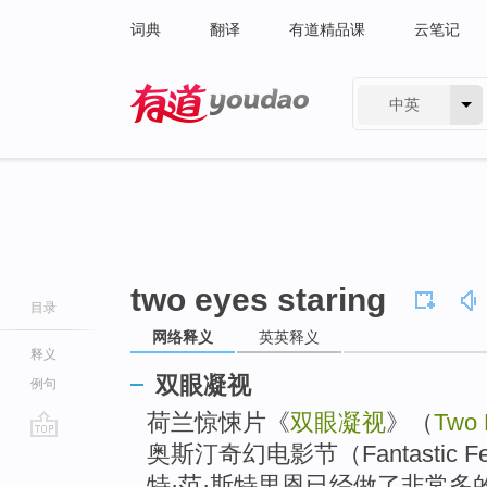
词典
翻译
有道精品课
云笔记
中英
有道 - 网易旗下搜索
two eyes staring
目录
网络释义
英英释义
释义
双眼凝视
例句
荷兰惊悚片《
双眼凝视
》（
Two 
奥斯汀奇幻电影节（Fantastic
go
top
特·范·斯特里恩已经做了非常多的