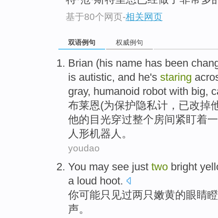
基于80个网页
-
相关网页
双语例句
权威例句
Brian
(
his
name
has been
chan
is
autistic
, and
he
's
staring
acro
gray
,
humanoid
robot
with
big
,
c
布莱恩
(
为
保护
隐私
计，
已
改掉
他
的
目光
穿过
整个
房间
紧盯着一
人形
机器人
。
youdao
You
may
see
just
two
bright
yel
a loud
hoot.
你
可能
只见过
两
只
嫩黄的
眼睛
瞪
声。