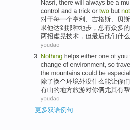
Nasri
, there will
always
be a
mul
control
and
a
trick
or
two
but
no
对于
每一个
亨利
、
吉格斯
、
贝斯
果
他
达到那种地步，
总
有
众多
的
两
招
虚晃技术，
但
最后
他们
什么
youdao
Nothing
helps
either one of
you
change
of
environment
,
so
trave
the
mountains
could be
especial
除了
换个
环境
外没什么
能
让
你们
有
山
的
地方
旅游
对
你
俩
尤其
有帮
youdao
更多双语例句