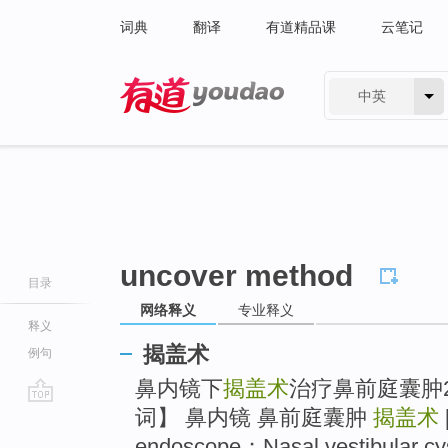
词典
翻译
有道精品课
云笔记
中英
有道 - 网易旗下搜索
uncover method
目录
网络释义
专业释义
释义
揭盖术
例句
鼻内镜下
揭盖术
治疗鼻前庭囊肿2
词】 鼻内镜 鼻前庭囊肿
揭盖术
go
top
endoscope；Nasal vestibular c