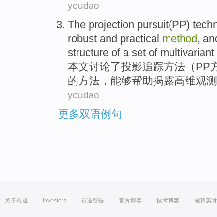
youdao
The
projection
pursuit
(
PP
)
tech
robust
and
practical
method
, a
structure
of
a set of
multivariant
本文
讨论了
投影
追踪
方法
（
PP
的
方法
，
能够
帮助
揭露
高维
观测
youdao
更多双语例句
关于有道
Investors
有道智选
官方博客
技术博客
诚聘英