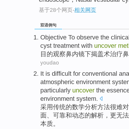
基于28个网页
-
相关网页
双语例句
Objective To
observe
the
clinica
cyst
treatment
with
uncover
met
目的
观察
鼻
内镜
下
揭
盖
术
治疗
鼻
youdao
It is difficult for
conventional
ana
atmospheric
environment
syste
particularly
uncover
the
essenc
environment system.
采用
传统
的
数学
分析
方法
很难
对
面
、可靠
和
动态
的解析，更
无法
本质
。