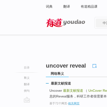
词典
翻译
有道精品课
中
有道 - 网易旗下搜索
uncover reveal
目录
网络释义
释义
最新文献报道
翻译
Uncover
最新文献报道
（
UnCover Re
例句
息的Reveal服务，科研工作者很需要本
基于72个网页
-
相关网页
go