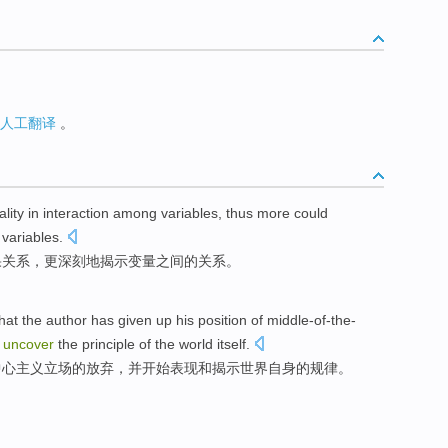
人工翻译
。
lity
in
interaction
among
variables
, thus
more
could
variables.
果
关系
，
更
深刻地揭示
变量
之间
的
关系。
hat
the author
has
given
up his
position
of
middle-of-the-
uncover
the
principle
of
the
world
itself
.
中心主义
立场
的
放弃
，并
开始
表现
和
揭示
世界
自身
的
规律
。