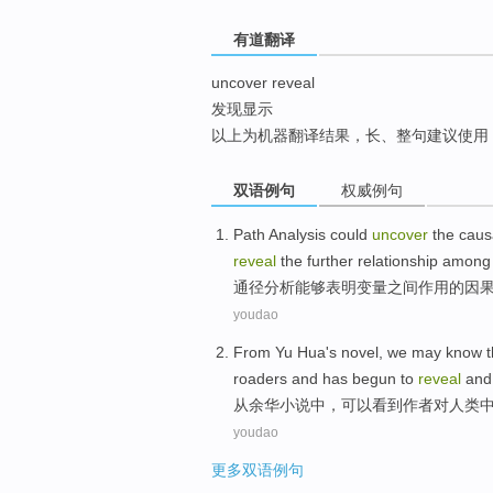
top
有道翻译
uncover reveal
发现显示
以上为机器翻译结果，长、整句建议使用
双语例句
权威例句
Path
Analysis
could
uncover
the
causa
reveal
the further
relationship
among
通径
分析
能够
表明
变量
之间
作用
的
因
youdao
From
Yu
Hua
's
novel
,
we may
know t
roaders and has
begun to
reveal
and
从
余华
小说中
，
可以
看到
作者
对人类
youdao
更多双语例句