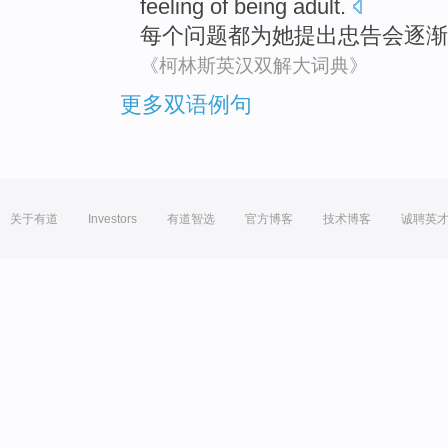
feeling
of
being
adult
.
每个
问题
都为她提出
忠告
会
逐渐
《柯林斯英汉双解大词典》
更多双语例句
关于有道
Investors
有道智选
官方博客
技术博客
诚聘英