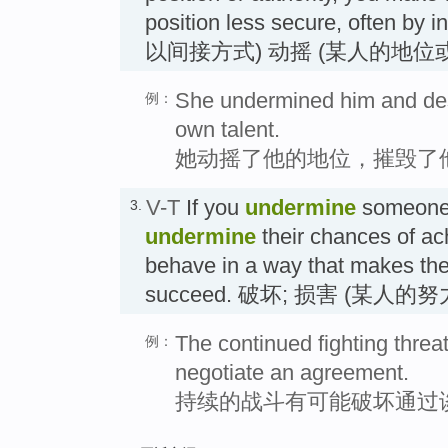
position less secure, often by 
以间接方式) 动摇 (某人的地位
She undermined him and dest
例：
own talent.
她动摇了他的地位，摧毁了
V-T
If you
undermine
someone's
3.
undermine
their chances of ac
behave in a way that makes them
succeed. 破坏; 损害 (某人
The continued fighting threa
例：
negotiate an agreement.
持续的战斗有可能破坏通过