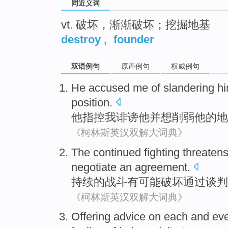
同近义词
vt. 破坏，渐渐破坏；挖掘地基
destroy
,
founder
双语例句
原声例句
权威例句
He
accused
me
of
slandering
h
position
.
他
指控
我
诽谤
他
并
想
削弱
他
的
地
《柯林斯英汉双解大词典》
The
continued
fighting threaten
negotiate
an agreement
.
持续
的
战斗
有可能
破坏
通过谈判
《柯林斯英汉双解大词典》
Offering advice on each
and
ev