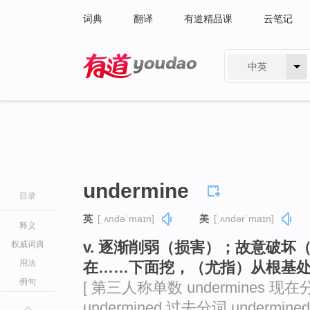
词典
翻译
有道精品课
云笔记
中英
有道 - 网易旗下搜索
undermine
目录
英
[ˌʌndəˈmaɪn]
美
[ˌʌndərˈmaɪn]
释义
v. 逐渐削弱（损害）；故意破坏
权威词典
用法
在……下面挖，（尤指）从根基
例句
[ 第三人称单数 undermines 现在分
undermined 过去分词 undermined 