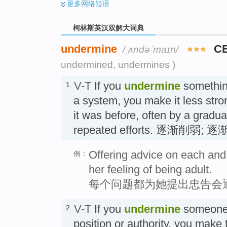
更多
网络短语
柯林斯英汉双解大词典
undermine
C
/ˌʌndəˈmaɪn/
undermined, undermines )
V-T
If you
undermine
something
1.
a system, you make it less stro
it was before, often by a gradua
repeated efforts. 逐渐削弱; 
Offering advice on each and
例：
her feeling of being adult.
每个问题都为她提出忠告会
V-T
If you
undermine
someone
2.
position or authority, you make t