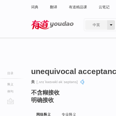
词典
翻译
有道精品课
云笔记
中英
有道 - 网易旗下搜索
unequivocal acceptan
目录
美
[ˌʌnɪˈkwɪvəkl əkˈseptəns]
释义
不含糊接收
例句
明确接收
go
top
网络释义
专业释义