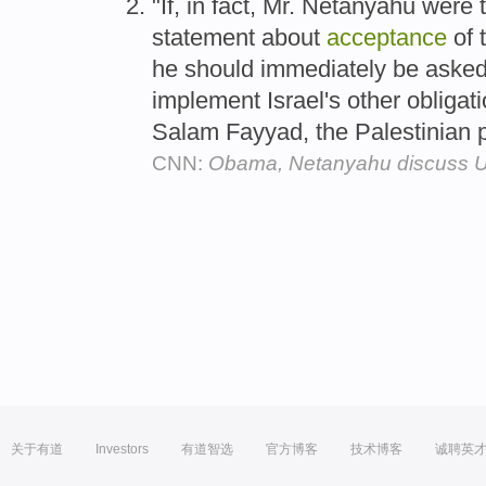
"If, in fact, Mr. Netanyahu wer
statement about
acceptance
of 
he should immediately be asked 
implement Israel's other obligat
Salam Fayyad, the Palestinian p
CNN:
Obama, Netanyahu discuss U.
关于有道
Investors
有道智选
官方博客
技术博客
诚聘英