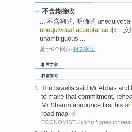
不含糊接收
... 不含糊的, 明确的 unequivoca
unequivocal acceptance
非二义性
unambiguous ...
基于6个网页
-
相关网页
相关文章
权威例句
The Israelis said Mr Abbas and
to make that commitment, rehear
Mr Sharon announce first his
un
road map.
ECONOMIST:
Hitting hopes for pea