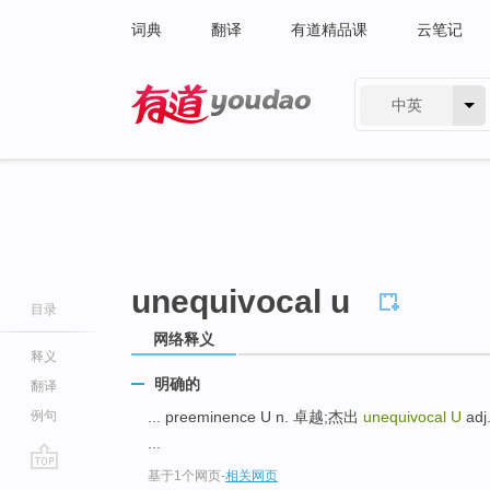
词典
翻译
有道精品课
云笔记
中英
有道 - 网易旗下搜索
unequivocal u
目录
网络释义
释义
明确的
翻译
例句
... preeminence U n. 卓越;杰出
unequivocal U
adj
...
基于1个网页
-
相关网页
go