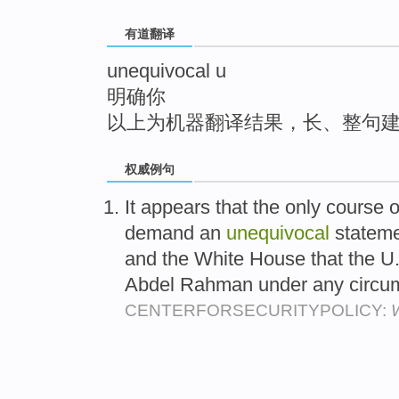
top
有道翻译
unequivocal u
明确你
以上为机器翻译结果，长、整句
权威例句
It appears that the only course 
demand an
unequivocal
stateme
and the White House that the U.S
Abdel Rahman under any circu
CENTERFORSECURITYPOLICY: