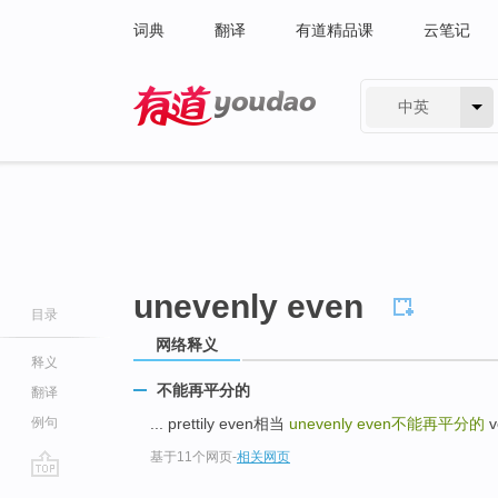
词典
翻译
有道精品课
云笔记
中英
有道 - 网易旗下搜索
unevenly even
目录
网络释义
释义
不能再平分的
翻译
例句
... prettily even相当
unevenly even
不能再平分的
v
基于11个网页
-
相关网页
go