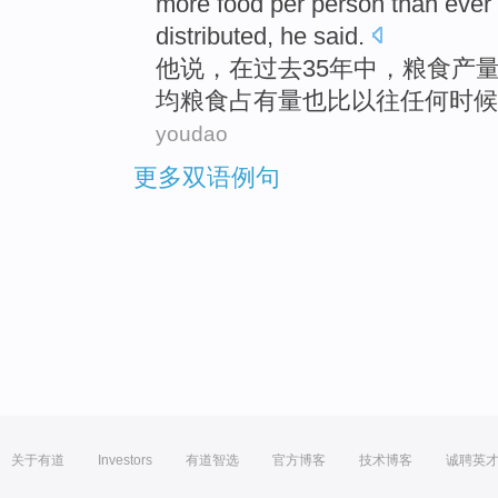
more
food
per person
than
ever
distributed
,
he
said
.
他
说，
在
过去
35
年中
，
粮食
产
均
粮食占有量也
比
以往
任何时候
youdao
更多双语例句
关于有道
Investors
有道智选
官方博客
技术博客
诚聘英