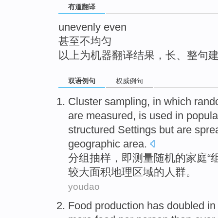
有道翻译
top
unevenly even
甚至不均匀
以上为机器翻译结果，长、整句
双语例句
权威例句
Cluster sampling
, in
which
rand
are
measured
, is
used in
popula
structured Settings but are
spre
geographic
area
.
分组
抽样
，
即
测量
随机
的
家庭
“
较
大面积
地理
区域
的
人群
。
youdao
Food
production
has doubled
in