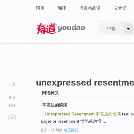
词典
翻译
有道精品课
云笔记
中英
有道 - 网易旗下搜索
unexpressed resentme
目录
网络释义
释义
不表达的愤满
翻译
...
Unexpressed Resentment
不表达的愤满
real 
anger or resentment 愤怒或怨恨 ...
go
基于20个网页
-
相关网页
top